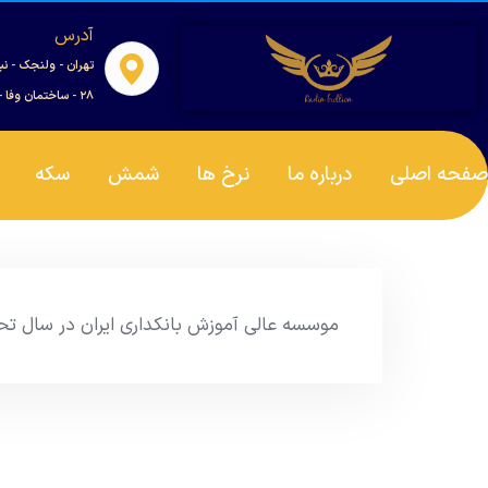
آدرس
تهران - ولنجک - نب
۲۸ - ساختمان وفا - واحد ۰۰۱
صفحه اصلی
درباره ما
نرخ ها
شمش
سکه
موسسه عالی آموزش بانکداری ایران در سال ت