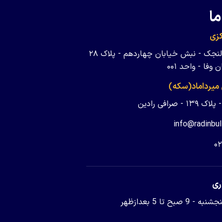
ما
زی
تهران - ولنجک - نبش خیابان چهاردهم - پلاک ۲۸
وفا - واحد ۰۰۱
 میرداماد(سکه)
 - صرافی رادین
info@radinbul
۰
ری
9 صبح تا 5 بعدازظهر