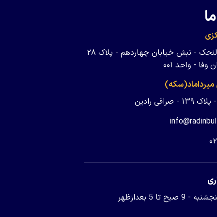
ما
زی
تهران - ولنجک - نبش خیابان چهاردهم - پلاک ۲۸
وفا - واحد ۰۰۱
 میرداماد(سکه)
 - صرافی رادین
info@radinbul
۰
ری
9 صبح تا 5 بعدازظهر