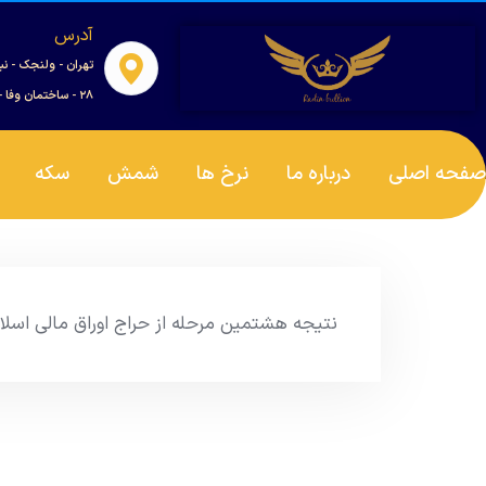
آدرس
تهران - ولنجک - نب
۲۸ - ساختمان وفا - واحد ۰۰۱
صفحه اصلی
درباره ما
نرخ ها
شمش
سکه
نتیجه هشتمین مرحله از حراج اوراق مالی اسلامی دولتی در سال 1404 