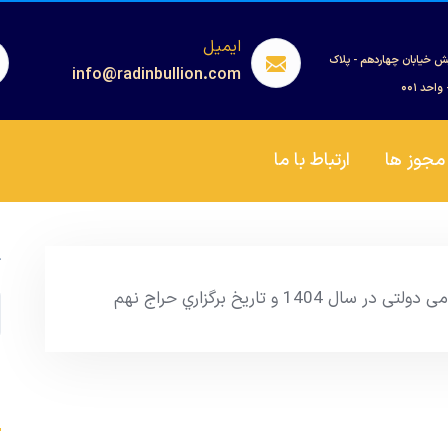
ایمیل
ش خیابان چهاردهم - پلاک
info@radinbullion.com
مجوز ها
ارتباط با ما
ج
و تاریخ برگزاري حراج نهم
s