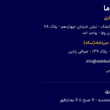
ما
زی
تهران - ولنجک - نبش خیابان چهاردهم - پلاک ۲۸
وفا - واحد ۰۰۱
 میرداماد(سکه)
 - صرافی رادین
info@radinbul
۰
ری
9 صبح تا 5 بعدازظهر