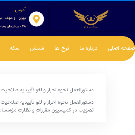
آدرس
تهران - ولنجک - نب
۲۸ - ساختمان وفا - واحد ۰۰۱
صفحه اصلی
درباره ما
نرخ ها
شمش
سکه
دستورالعمل نحوه احراز و لغو تأییدیه صلاحیت
دستورالعمل نحوه احراز و لغو تأییدیه صلاحیت
تصویب در کمیسیون مقررات و نظارت مؤسسات اع