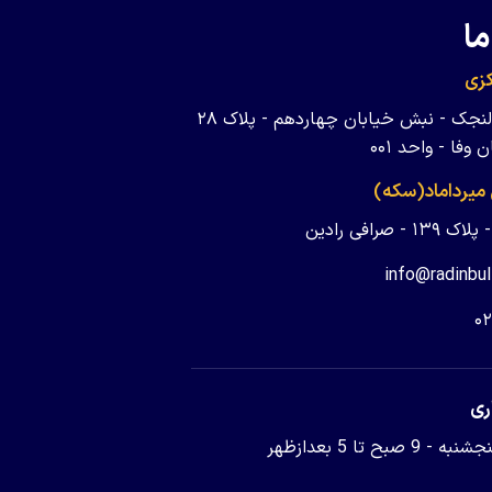
ما
زی
تهران - ولنجک - نبش خیابان چهاردهم - پلاک ۲۸
وفا - واحد ۰۰۱
 میرداماد(سکه)
 - صرافی رادین
info@radinbul
۰
ری
9 صبح تا 5 بعدازظهر