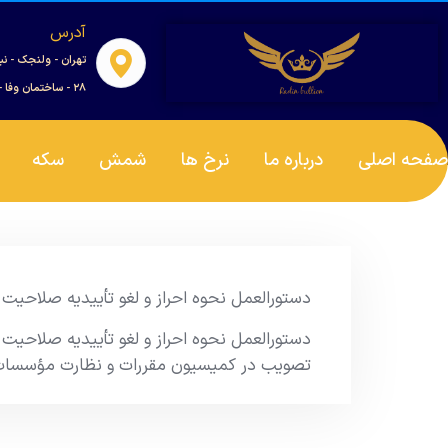
آدرس
تهران - ولنجک - نب
۲۸ - ساختمان وفا - واحد ۰۰۱
صفحه اصلی
درباره ما
نرخ ها
شمش
سکه
دستورالعمل نحوه احراز و لغو تأییدیه صلاحیت
دستورالعمل نحوه احراز و لغو تأییدیه صلاحیت
تصویب در کمیسیون مقررات و نظارت مؤسسات اع