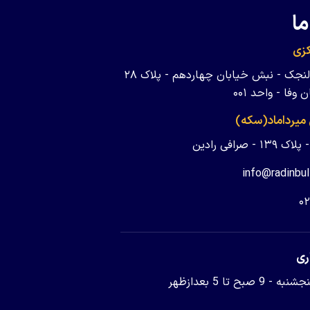
ما
زی
تهران - ولنجک - نبش خیابان چهاردهم - پلاک ۲۸
وفا - واحد ۰۰۱
 میرداماد(سکه)
 - صرافی رادین
info@radinbul
۰
ری
9 صبح تا 5 بعدازظهر