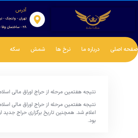
آدرس
تهران - ولنجک - نب
۲۸ - ساختمان وفا - واحد ۰۰۱
صفحه اصلی
درباره ما
نرخ ها
شمش
سکه
نتیجه هفتمین مرحله از حراج اوراق مالی اسلامی دولتی در سال 1404 و
بود.