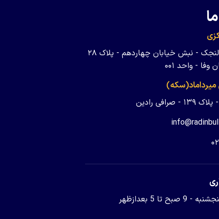
ما
زی
تهران - ولنجک - نبش خیابان چهاردهم - پلاک ۲۸
وفا - واحد ۰۰۱
 میرداماد(سکه)
 - صرافی رادین
info@radinbul
۰
ری
9 صبح تا 5 بعدازظهر