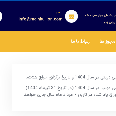
ایمیل
ش خیابان چهاردهم - پلاک
info@radinbullion.com
مجوز ها
ارتباط با ما
ج
 تاریخ برگزاري حراج هشتم
نتیجه هفتمین مرحله از حراج اوراق مالی اسلامی دولتی در سال 1404 (در تاریخ 31 تیرماه 1404)
اعلام شد. همچنین تاریخ برگزاری حراج جدید اوراق یاد شده در تاریخ 7 مرداد ماه سال جاری خواهد
s