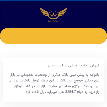
گزارش عملیات اجرایی سیاست پولی
باتوجه به پیش بینی بانک مرکزی از وضعیت نقدینگی در بازار
بین بانکی، موضع این بانک در این هفته توافق بازخرید بود. از
این رو بانک مرکزی به اجرای عملیات بازار باز در قالب توافق
بازخرید به مبلغ 3554.7 هزار میلیارد ریال اقدام کرد.