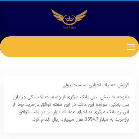
گزارش عملیات اجرایی سیاست پولی
باتوجه به پیش بینی بانک مرکزی از وضعیت نقدینگی در بازار
بین بانکی، موضع این بانک در این هفته توافق بازخرید بود. از
این رو بانک مرکزی به اجرای عملیات بازار باز در قالب توافق
بازخرید به مبلغ 3554.7 هزار میلیارد ریال اقدام کرد.