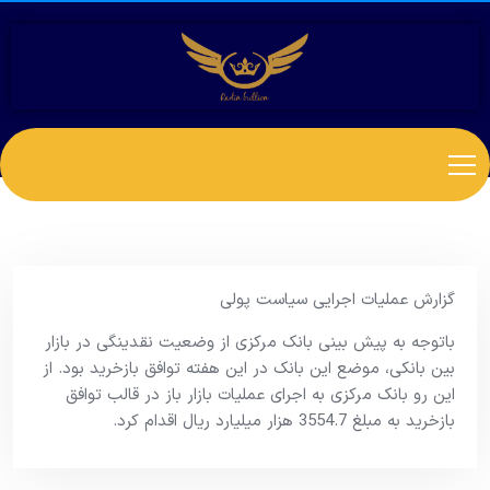
گزارش عملیات اجرایی سیاست پولی
باتوجه به پیش بینی بانک مرکزی از وضعیت نقدینگی در بازار
بین بانکی، موضع این بانک در این هفته توافق بازخرید بود. از
این رو بانک مرکزی به اجرای عملیات بازار باز در قالب توافق
بازخرید به مبلغ 3554.7 هزار میلیارد ریال اقدام کرد.