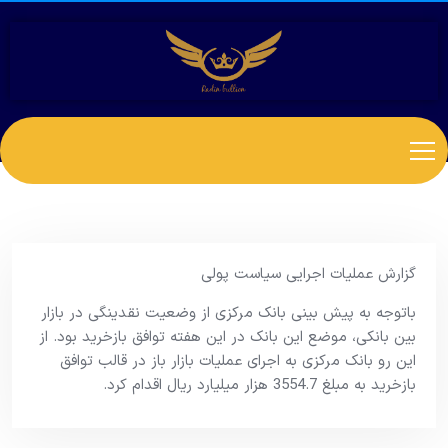
گزارش عملیات اجرایی سیاست پولی
باتوجه به پیش بینی بانک مرکزی از وضعیت نقدینگی در بازار
بین بانکی، موضع این بانک در این هفته توافق بازخرید بود. از
این رو بانک مرکزی به اجرای عملیات بازار باز در قالب توافق
بازخرید به مبلغ 3554.7 هزار میلیارد ریال اقدام کرد.