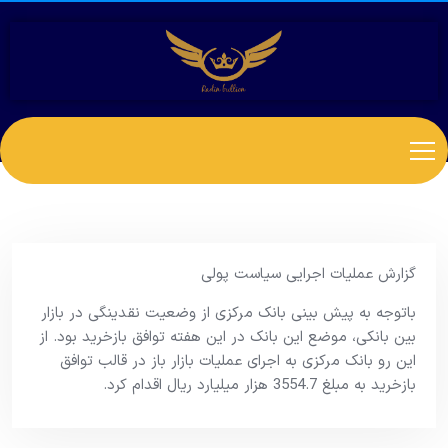
گزارش عملیات اجرایی سیاست پولی
باتوجه به پیش بینی بانک مرکزی از وضعیت نقدینگی در بازار
بین بانکی، موضع این بانک در این هفته توافق بازخرید بود. از
این رو بانک مرکزی به اجرای عملیات بازار باز در قالب توافق
بازخرید به مبلغ 3554.7 هزار میلیارد ریال اقدام کرد.