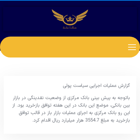
گزارش عملیات اجرایی سیاست پولی
باتوجه به پیش بینی بانک مرکزی از وضعیت نقدینگی در بازار
بین بانکی، موضع این بانک در این هفته توافق بازخرید بود. از
این رو بانک مرکزی به اجرای عملیات بازار باز در قالب توافق
بازخرید به مبلغ 3554.7 هزار میلیارد ریال اقدام کرد.