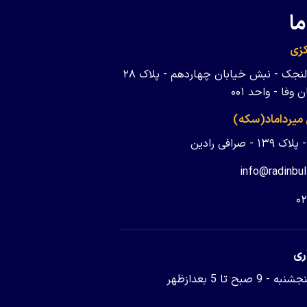
ما
زی
تهران - ولنجک - نبش خیابان چهاردهم - پلاک ۲۸
وفا - واحد ۰۰۱
 میرداماد(سکه)
 - صرافی رادین
info@radinbul
۰
ری
9 صبح تا 5 بعدازظهر