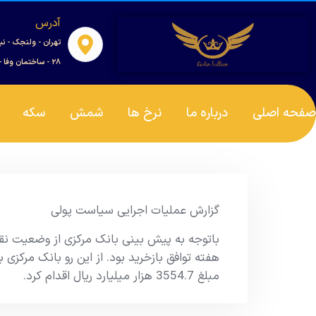
آدرس
تهران - ولنجک - نب
۲۸ - ساختمان وفا - واحد ۰۰۱
صفحه اصلی
درباره ما
نرخ ها
شمش
سکه
گزارش عملیات اجرایی سیاست پولی
باتوجه به پیش بینی بانک مرکزی از وضعیت نقدی
هفته توافق بازخرید بود. از این رو بانک مرکزی به
مبلغ 3554.7 هزار میلیارد ریال اقدام کرد.