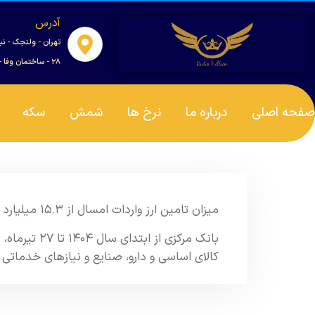
آدرس
تهران - ولنجک - نب
۲۸ - ساختمان وفا - واحد ۰۰۱
صفحه اصلی
درباره ما
نرخ ها
شمش
سکه
میزان تامین ارز واردات امسال از ۱۵.۳ میلیارد دلار عبور کرد
کالای اساسی و دارو، صنایع و نیازهای خدماتی و