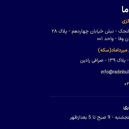
ما
زی
تهران - ولنجک - نبش خیابان چهاردهم - پلاک ۲۸
وفا - واحد ۰۰۱
 میرداماد(سکه)
 - صرافی رادین
info@radinbul
۰
ری
9 صبح تا 5 بعدازظهر