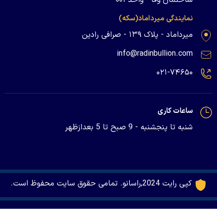
نمایندگی میرداماد(سکه)
میرداماد - پلاک ۱۳۹ - صرافی رادین
info@radinbullion.com
۰۲۱-۷۴۶۵۰
ساعات کاری
شنبه تا پنجشنبه - 9 صبح تا 5 بعدازظهر
کپی رایت 2024,راسانو. تمامی حقوق سایت محفوظ است.