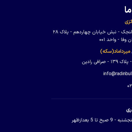
ما
زی
تهران - ولنجک - نبش خیابان چهاردهم - پلاک ۲۸
وفا - واحد ۰۰۱
 میرداماد(سکه)
 - صرافی رادین
info@radinbul
۰
ری
9 صبح تا 5 بعدازظهر