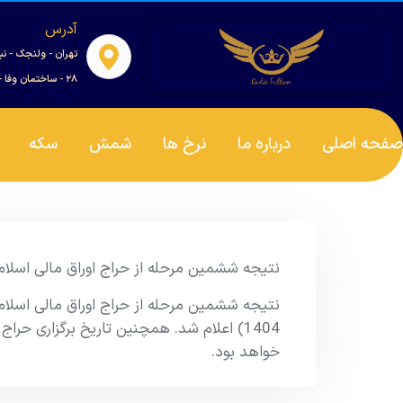
آدرس
تهران - ولنجک - نب
۲۸ - ساختمان وفا - واحد ۰۰۱
صفحه اصلی
درباره ما
نرخ ها
شمش
سکه
نتیجه ششمین مرحله از حراج اوراق مالی اسلامی دولتی در سال 1404 و
خواهد بود.