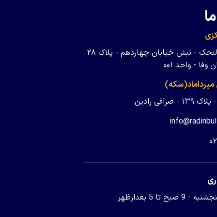
ما
زی
تهران - ولنجک - نبش خیابان چهاردهم - پلاک ۲۸
وفا - واحد ۰۰۱
 میرداماد(سکه)
 - صرافی رادین
info@radinbul
۰
ری
9 صبح تا 5 بعدازظهر