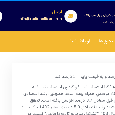
ایمیل
ش خیابان چهاردهم - پلاک
info@radinbullion.com
مجوز ها
ارتباط با ما
ج
عملکرد توليد ناخالص داخلي کشور در سال 1403 “با احتساب نفت” و “بدون احتساب نفت” به
قيمت هاي ثابت سال 1400 با افزايش 3.1 و 3.0 درصدي همراه بوده است. همچنین رشد اقتصادی
به قیمت بازار در سال 1403 در مقایسه با سال قبل معادل 3.7 درصد افزایش یافته است. تحقق
s
رشد اقتصادي 3.1 درصدی در سال 1403 در امتداد رشد اقتصادي 5.0 درصدی سال 1402 حکايت از
تداوم رشد مثبت اقتصادي دارد. همچنین در سال 1403″تشکيل سرمايه ثابت ناخالص” نسبت به