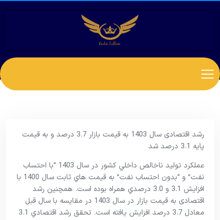
رشد اقتصادی سال 1403 به قیمت بازار 3.7 درصد و به قیمت
پایه 3.1 درصد شد
عملکرد توليد ناخالص داخلي کشور در سال 1403 “با احتساب
نفت” و “بدون احتساب نفت” به قيمت هاي ثابت سال 1400 با
افزايش 3.1 و 3.0 درصدي همراه بوده است. همچنین رشد
اقتصادی به قیمت بازار در سال 1403 در مقایسه با سال قبل
معادل 3.7 درصد افزایش یافته است. تحقق رشد اقتصادي 3.1