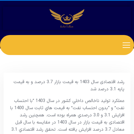
رشد اقتصادی سال 1403 به قیمت بازار 3.7 درصد و به قیمت
پایه 3.1 درصد شد
عملکرد توليد ناخالص داخلي کشور در سال 1403 “با احتساب
نفت” و “بدون احتساب نفت” به قيمت هاي ثابت سال 1400 با
افزايش 3.1 و 3.0 درصدي همراه بوده است. همچنین رشد
اقتصادی به قیمت بازار در سال 1403 در مقایسه با سال قبل
معادل 3.7 درصد افزایش یافته است. تحقق رشد اقتصادي 3.1