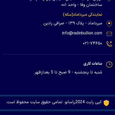
ساختمان وفا - واحد ۰۰۱
نمایندگی میرداماد(سکه)
میرداماد - پلاک ۱۳۹ - صرافی رادین
info@radinbullion.com
۰۲۱-۷۴۶۵۰
ساعات کاری
شنبه تا پنجشنبه - 9 صبح تا 5 بعدازظهر
کپی رایت 2024,راسانو. تمامی حقوق سایت محفوظ است.