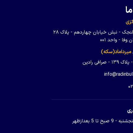
ما
زی
تهران - ولنجک - نبش خیابان چهاردهم - پلاک ۲۸
وفا - واحد ۰۰۱
 میرداماد(سکه)
 - صرافی رادین
info@radinbul
۰
ری
9 صبح تا 5 بعدازظهر