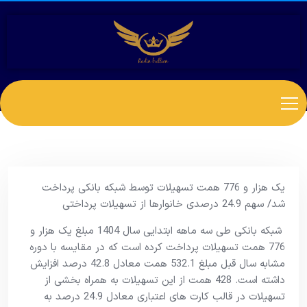
یک هزار و 776 همت تسهیلات توسط شبکه بانکی پرداخت
شد/ سهم 24.9 درصدی خانوارها از تسهیلات پرداختی
شبکه بانکی طی سه ماهه ابتدایی سال 1404 مبلغ یک هزار و
776 همت تسهیلات پرداخت کرده است که در مقایسه با دوره
مشابه سال قبل مبلغ 532.1 همت معادل 42.8 درصد افزايش
داشته است. 428 همت از این تسهیلات به همراه بخشی از
تسهیلات در قالب کارت های اعتباری معادل 24.9 درصد به