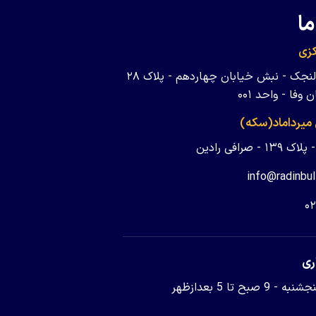
ما
زی
تهران - ولنجک - نبش خیابان چهاردهم - پلاک ۲۸
وفا - واحد ۰۰۱
 میرداماد(سکه)
 - صرافی رادین
info@radinbul
۰
ری
9 صبح تا 5 بعدازظهر