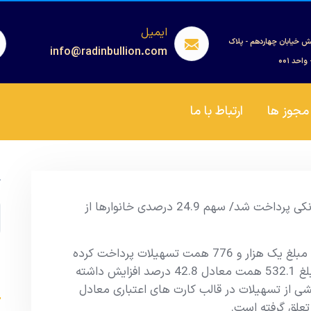
ایمیل
ش خیابان چهاردهم - پلاک
info@radinbullion.com
مجوز ها
ارتباط با ما
ج
یک هزار و 776 همت تسهیلات توسط شبکه بانکی پرداخت شد/ سهم 24.9 درصدی خانوارها از
شبکه بانکی طی سه ماهه ابتدایی سال 1404 مبلغ یک هزار و 776 همت تسهیلات پرداخت کرده
است که در مقایسه با دوره مشابه سال قبل مبلغ 532.1 همت معادل 42.8 درصد افزايش داشته
s
ه بخشی از تسهیلات در قالب کارت های اعتباری معادل