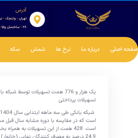
آدرس
تهران - ولنجک - نب
۲۸ - ساختمان وفا - واحد ۰۰۱
صفحه اصلی
درباره ما
نرخ ها
شمش
سکه
تسهیلات پرداختی
است. 428 همت از این تسهیلات به همرا
24.9 درصد به مصرف کنندگان نهایی (خانوار) تعلق گرفته است.