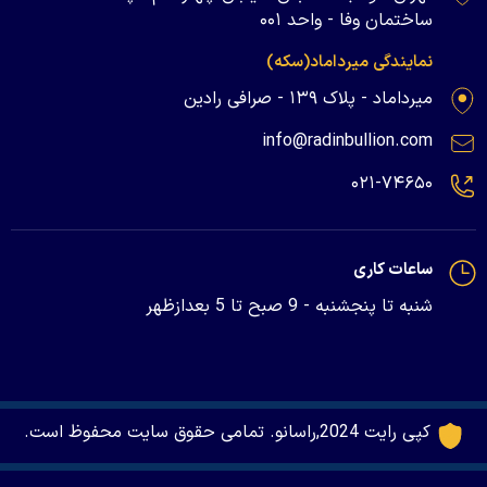
ساختمان وفا - واحد ۰۰۱
نمایندگی میرداماد(سکه)
میرداماد - پلاک ۱۳۹ - صرافی رادین
info@radinbullion.com
۰۲۱-۷۴۶۵۰
ساعات کاری
شنبه تا پنجشنبه - 9 صبح تا 5 بعدازظهر
کپی رایت 2024,راسانو. تمامی حقوق سایت محفوظ است.