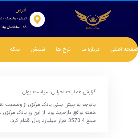
آدرس
تهران - ولنجک - نب
۲۸ - ساختمان وفا - واحد ۰۰۱
صفحه اصلی
درباره ما
نرخ ها
شمش
سکه
گزارش عملیات اجرایی سیاست پولی
باتوجه به پیش بینی بانک مرکزی از وضعیت نقدی
هفته توافق بازخرید بود. از این رو بانک مرکزی به
مبلغ 3570.4 هزار میلیارد ریال اقدام کرد.