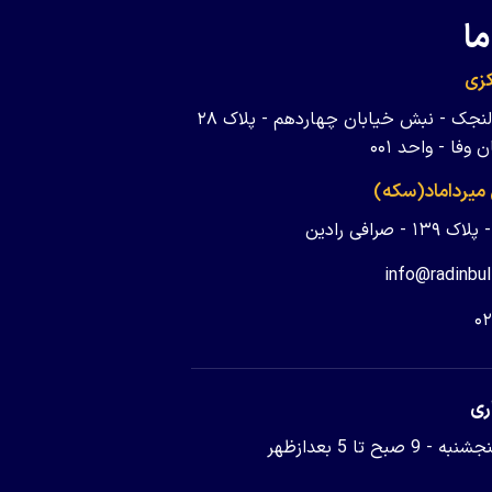
ما
زی
تهران - ولنجک - نبش خیابان چهاردهم - پلاک ۲۸
وفا - واحد ۰۰۱
 میرداماد(سکه)
 - صرافی رادین
info@radinbul
۰
ری
9 صبح تا 5 بعدازظهر