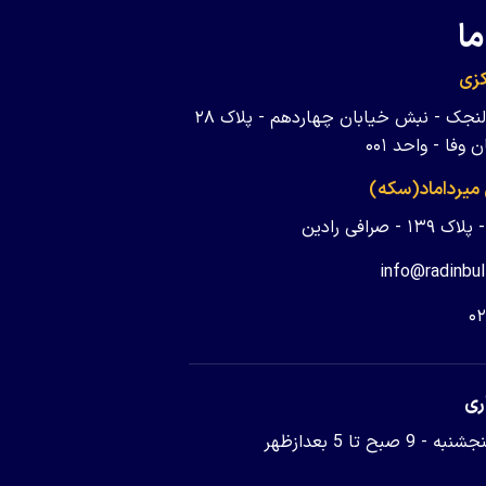
ما
زی
تهران - ولنجک - نبش خیابان چهاردهم - پلاک ۲۸
وفا - واحد ۰۰۱
 میرداماد(سکه)
 - صرافی رادین
info@radinbul
۰
ری
9 صبح تا 5 بعدازظهر