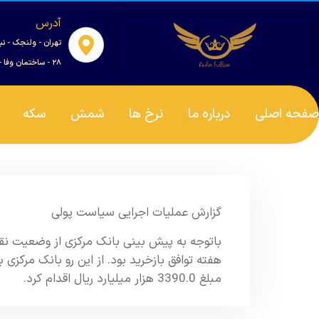
آدرس
تهران - ولنجک - نب
۲۸ - ساختمان وفا - واحد ۰۰۱
صفحه اصلی
درباره ما
نرخ ها
شمش
سکه
گزارش عملیات اجرایی سیاست پولی
باتوجه به پیش بینی بانک مرکزی از وضعیت نقدی
هفته توافق بازخرید بود. از این رو بانک مرکزی به
مبلغ 3390.0 هزار میلیارد ریال اقدام کرد.