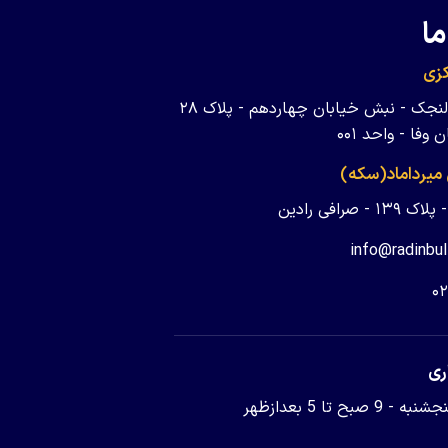
ما
زی
تهران - ولنجک - نبش خیابان چهاردهم - پلاک ۲۸
وفا - واحد ۰۰۱
 میرداماد(سکه)
 - صرافی رادین
info@radinbul
۰
ری
9 صبح تا 5 بعدازظهر