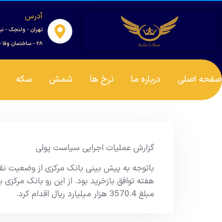
آدرس
تهران - ولنجک - نب
۲۸ - ساختمان وفا - واحد ۰۰۱
صفحه اصلی
درباره ما
نرخ ها
شمش
سکه
گزارش عملیات اجرایی سیاست پولی
باتوجه به پیش بینی بانک مرکزی از وضعیت نقدی
هفته توافق بازخرید بود. از این رو بانک مرکزی به
مبلغ 3570.4 هزار میلیارد ریال اقدام کرد.