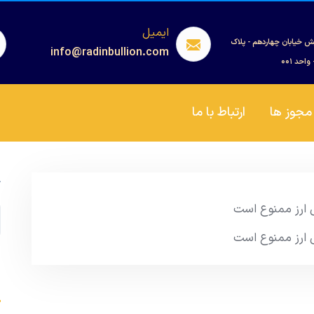
ایمیل
ش خیابان چهاردهم - پلاک
info@radinbullion.com
مجوز ها
ارتباط با ما
ج
یل ارز ممنوع است
یل ارز ممنوع است
s