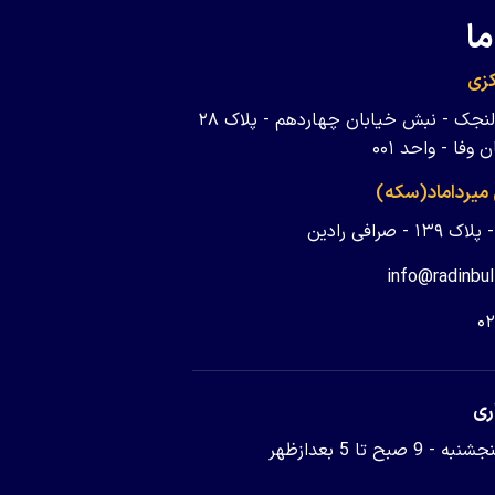
ما
زی
تهران - ولنجک - نبش خیابان چهاردهم - پلاک ۲۸
وفا - واحد ۰۰۱
 میرداماد(سکه)
 - صرافی رادین
info@radinbul
۰
ری
9 صبح تا 5 بعدازظهر