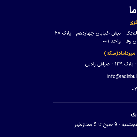
ما
زی
تهران - ولنجک - نبش خیابان چهاردهم - پلاک ۲۸
وفا - واحد ۰۰۱
 میرداماد(سکه)
 - صرافی رادین
info@radinbul
۰
ری
9 صبح تا 5 بعدازظهر