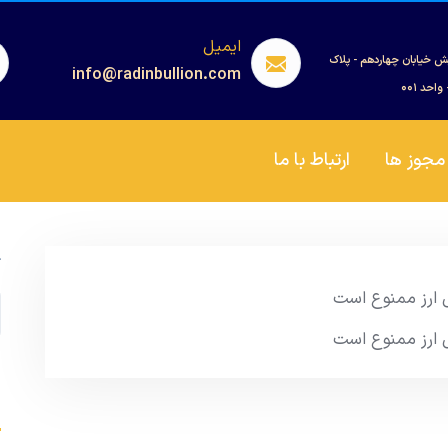
ایمیل
ش خیابان چهاردهم - پلاک
info@radinbullion.com
مجوز ها
ارتباط با ما
ج
یل ارز ممنوع است
یل ارز ممنوع است
s