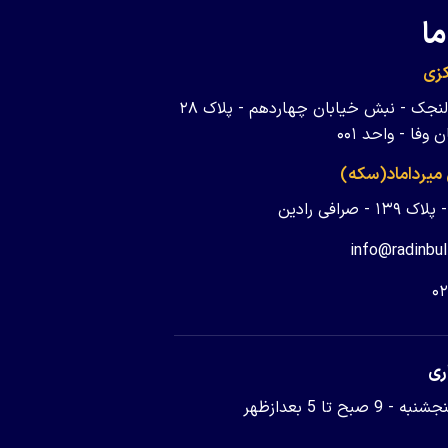
ما
زی
تهران - ولنجک - نبش خیابان چهاردهم - پلاک ۲۸
وفا - واحد ۰۰۱
 میرداماد(سکه)
 - صرافی رادین
info@radinbul
۰
ری
9 صبح تا 5 بعدازظهر