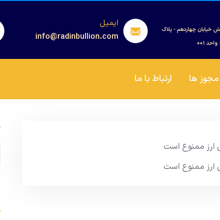
ایمیل
ش خیابان چهاردهم - پلاک
info@radinbullion.com
مجوز ها
ارتباط با ما
ج
یل ارز ممنوع است
یل ارز ممنوع است
s