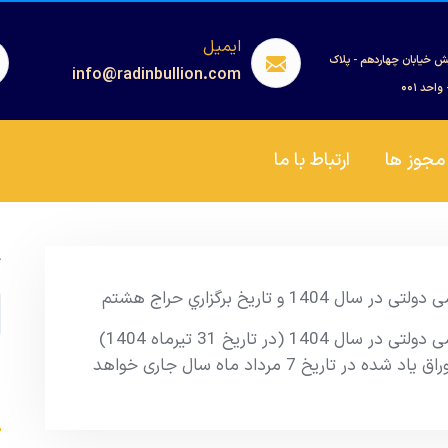
ایمیل
ش خیابان چهاردهم - پلاک
info@radinbullion.com
مجوز ها
ارتباط با ما
ج
 تاریخ برگزاري حراج هشتم
نتیجه هفتمین مرحله از حراج اوراق مالی اسلامی دولتی در سال 1404 (در تاریخ 31 تیرماه 1404)
اعلام شد. همچنین تاریخ برگزاری حراج جدید اوراق یاد شده در تاریخ 7 مرداد ماه سال جاری خواهد
s