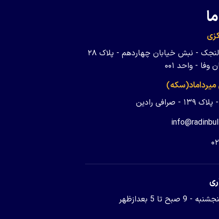
ما
زی
تهران - ولنجک - نبش خیابان چهاردهم - پلاک ۲۸
وفا - واحد ۰۰۱
 میرداماد(سکه)
 - صرافی رادین
info@radinbul
۰
ری
9 صبح تا 5 بعدازظهر