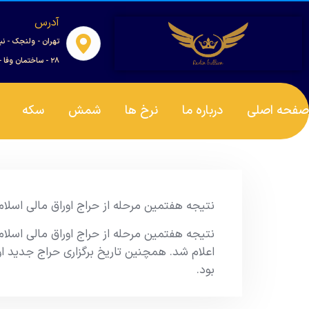
آدرس
تهران - ولنجک - نب
۲۸ - ساختمان وفا - واحد ۰۰۱
صفحه اصلی
درباره ما
نرخ ها
شمش
سکه
نتیجه هفتمین مرحله از حراج اوراق مالی اسلامی دولتی در سال 1404 و
بود.