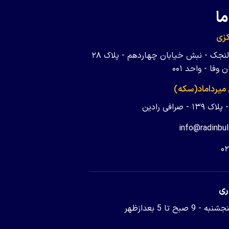
ما
زی
تهران - ولنجک - نبش خیابان چهاردهم - پلاک ۲۸
وفا - واحد ۰۰۱
 میرداماد(سکه)
 - صرافی رادین
info@radinbul
۰
ری
9 صبح تا 5 بعدازظهر