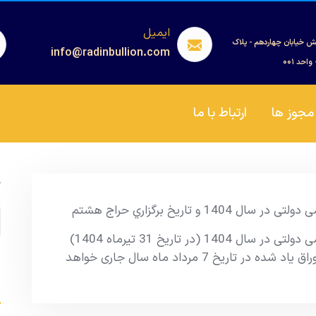
ایمیل
ش خیابان چهاردهم - پلاک
info@radinbullion.com
مجوز ها
ارتباط با ما
ج
 تاریخ برگزاري حراج هشتم
نتیجه هفتمین مرحله از حراج اوراق مالی اسلامی دولتی در سال 1404 (در تاریخ 31 تیرماه 1404)
اعلام شد. همچنین تاریخ برگزاری حراج جدید اوراق یاد شده در تاریخ 7 مرداد ماه سال جاری خواهد
s