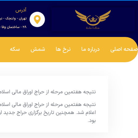
آدرس
تهران - ولنجک - نب
۲۸ - ساختمان وفا - واحد ۰۰۱
صفحه اصلی
درباره ما
نرخ ها
شمش
سکه
نتیجه هفتمین مرحله از حراج اوراق مالی اسلامی دولتی در سال 1404 و
بود.