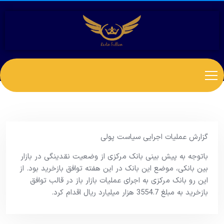
گزارش عملیات اجرایی سیاست پولی
باتوجه به پیش بینی بانک مرکزی از وضعیت نقدینگی در بازار
بین بانکی، موضع این بانک در این هفته توافق بازخرید بود. از
این رو بانک مرکزی به اجرای عملیات بازار باز در قالب توافق
بازخرید به مبلغ 3554.7 هزار میلیارد ریال اقدام کرد.