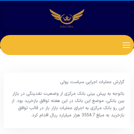
گزارش عملیات اجرایی سیاست پولی
باتوجه به پیش بینی بانک مرکزی از وضعیت نقدینگی در بازار
بین بانکی، موضع این بانک در این هفته توافق بازخرید بود. از
این رو بانک مرکزی به اجرای عملیات بازار باز در قالب توافق
بازخرید به مبلغ 3554.7 هزار میلیارد ریال اقدام کرد.