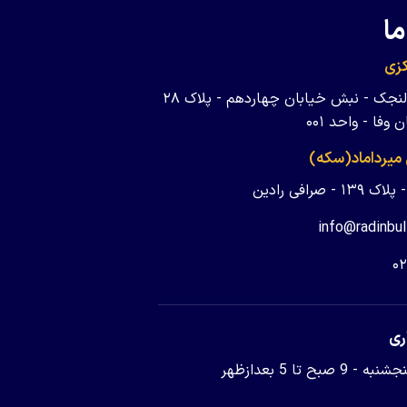
ما
زی
تهران - ولنجک - نبش خیابان چهاردهم - پلاک ۲۸
وفا - واحد ۰۰۱
 میرداماد(سکه)
 - صرافی رادین
info@radinbul
۰
ری
9 صبح تا 5 بعدازظهر