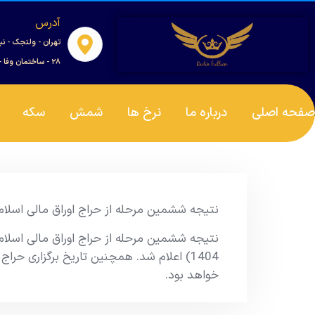
آدرس
تهران - ولنجک - نب
۲۸ - ساختمان وفا - واحد ۰۰۱
صفحه اصلی
درباره ما
نرخ ها
شمش
سکه
نتیجه ششمین مرحله از حراج اوراق مالی اسلامی دولتی در سال 1404 و
خواهد بود.