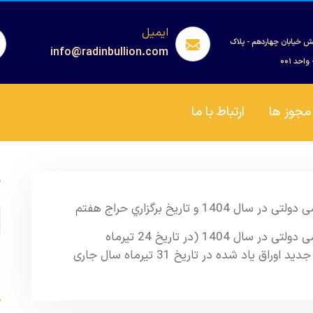
ایمیل
ش خیابان چهاردهم - پلاک
info@radinbullion.com
مجوز ها
ارتباط با ما
ج
 تاریخ برگزاري حراج هفتم
نتیجه ششمین مرحله از حراج اوراق مالی اسلامی دولتی در سال 1404 (در تاریخ 24 تیرماه
1404) اعلام شد. همچنین تاریخ برگزاری حراج جدید اوراق یاد شده در تاریخ 31 تیرماه سال جاری
s