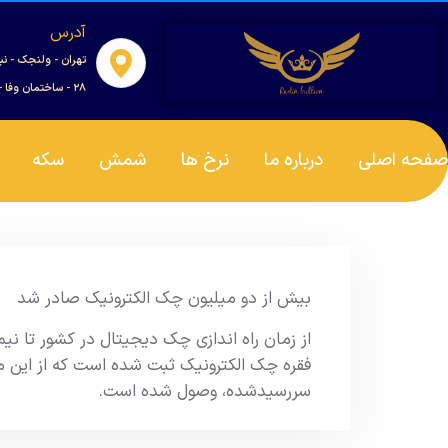
آدرس
تهران - ولنجک - نب
۲۸ - ساختمان وفا - واحد ۰۰۱
صفحه اصلی
درباره ما
نرخ ها
شمش
سکه
بیش از دو میلیون چک الکترونیک صادر شد
سررسیدشده، وصول شده است.