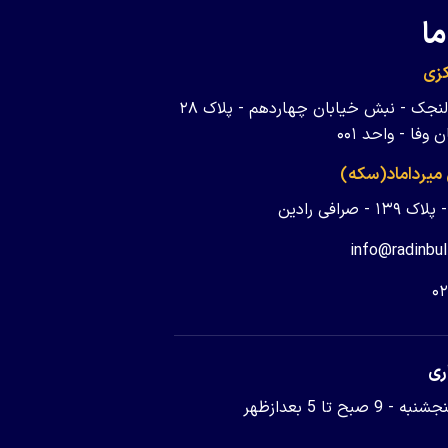
ما
زی
تهران - ولنجک - نبش خیابان چهاردهم - پلاک ۲۸
وفا - واحد ۰۰۱
 میرداماد(سکه)
 - صرافی رادین
info@radinbul
۰
ری
9 صبح تا 5 بعدازظهر